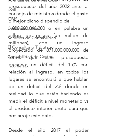
Formularios de envío DGII
presupuesto del año 2022 ante el 
DGII
consejo de ministros donde el gasto 
ITBIS
o mejor dicho dispendio de 
1,000,000,046,280 o en palabra un 
Declaración IR-2
billón de pesos (un millón de 
Servicios de Contabilidad
millones), con un ingreso 
El Consultorio Tributario
proyectado de 871,000,000,000 de 
Contabilidad de Costos
forma que este presupuesto 
presenta un déficit del 15% con 
income tax
relación al ingreso, en todos los 
lugares se encontrará a que hablan 
de un déficit del 3% donde en 
realidad lo que están haciendo es 
medir el déficit a nivel monetario vs 
el producto interior bruto para que 
nos arroje este dato. 
Desde el año 2017 el poder 