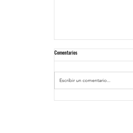
Comentarios
Escribir un comentario...
¡No dejes dinero en la mesa!
Maximiza tu Reembolso 2026 con
Anchi Advisors: La Guía Definitiva
para Dominicanos en USA