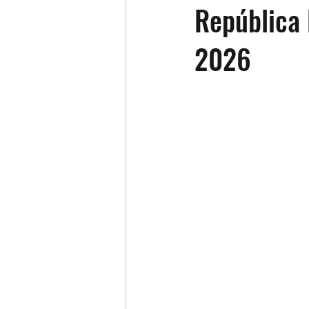
República 
DGII
ITBIS
Declaración I
2026
income tax