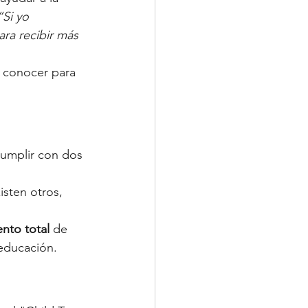
“Si yo 
ra recibir más 
s conocer para 
cumplir con dos 
isten otros, 
nto total
 de 
 educación.