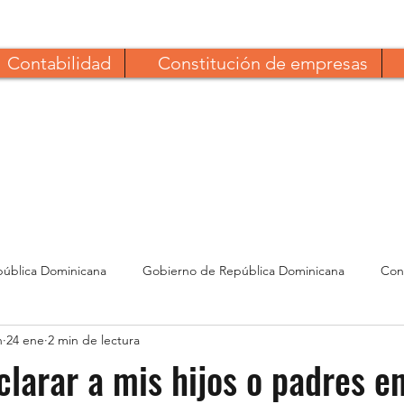
Contabilidad
Constitución de empresas
pública Dominicana
Gobierno de República Dominicana
Cons
n
24 ene
2 min de lectura
Retenciones de impuestos
ISR Impuesto sobre la renta
Fo
larar a mis hijos o padres e