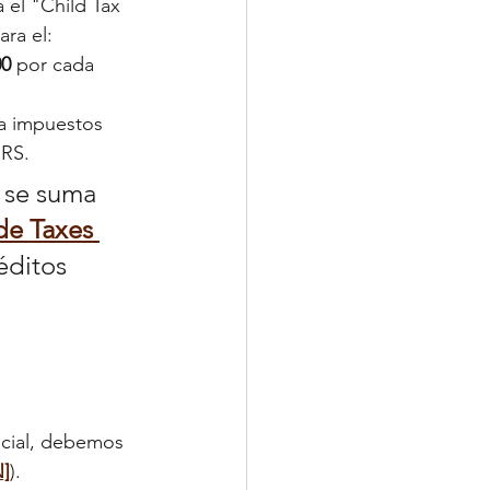
 el "Child Tax 
ara el:
00
 por cada 
 a impuestos 
IRS.
 se suma 
de Taxes 
éditos 
ocial, debemos 
N]
).