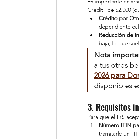
Es importante aclara
Credit" de $2,000 (qu
Crédito por Ot
dependiente cal
Reducción de i
baja, lo que su
Nota importa
a tus otros be
2026 para Do
disponibles e
3. Requisitos 
Para que el IRS acept
Número ITIN par
tramitarle un I