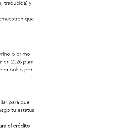
, traducida) y 
demuestren que 
rino o primo 
a en 2026 para 
 reembolso por 
liar para que 
esgo tu estatus 
ra el crédito 