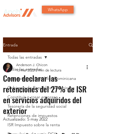
WhatsApp
Entrada
Todas las entradas
Anderson J. Chicon
Todas las entradas
13 mar 2022
2 min de lectura
Como declarar las
Impuestos en República Dominicana
retenciones del 27% de ISR
Gobierno de República Dominicana
en servicios adquiridos del
Constituir o crear empresa
Tesorería de la seguridad social
exterior
Retenciones de impuestos
Actualizado:
5 may 2022
ISR Impuesto sobre la renta