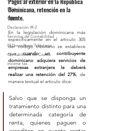
Pagos al exterior en la República 
Formularios de envío DGII
Dominicana, retención en la 
DGII
fuente.
ITBIS
Declaración IR-2
En la legislación dominicana más 
Servicios de Contabilidad
específicamente en el articulo 305 
El Consultorio Tributario
del código tributario se establece 
que 
cuando un contribuyente 
Contabilidad de Costos
dominicano adquiera servicios de 
income tax
empresas extranjera le deberá 
realizar una retención del 27%
, de 
manera textual el articulo dice:
Salvo que se disponga un 
tratamiento distinto para una 
determinada categoría de 
renta, quienes paguen o 
acrediten en cuenta rentas 