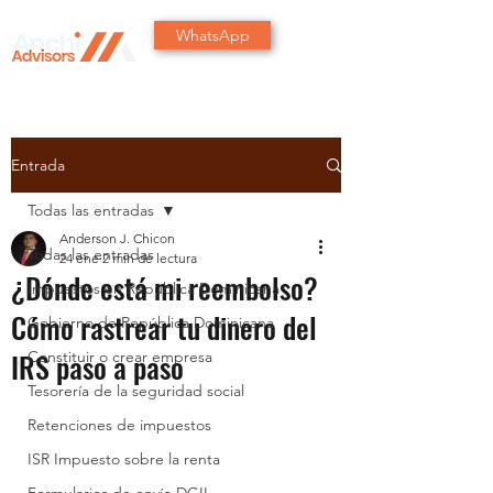
WhatsApp
Entrada
Todas las entradas
Anderson J. Chicon
Todas las entradas
24 ene
2 min de lectura
¿Dónde está mi reembolso?
Impuestos en República Dominicana
Cómo rastrear tu dinero del
Gobierno de República Dominicana
IRS paso a paso
Constituir o crear empresa
Tesorería de la seguridad social
Retenciones de impuestos
ISR Impuesto sobre la renta