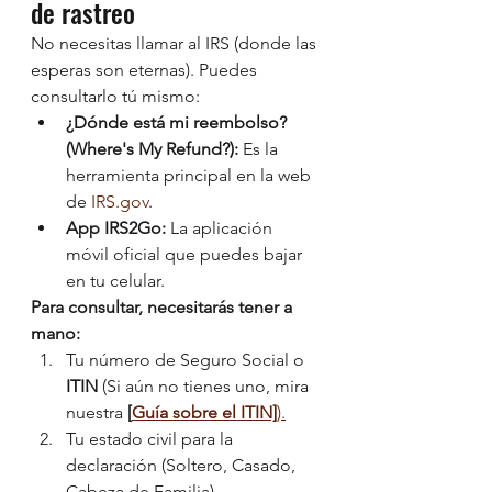
de rastreo
No necesitas llamar al IRS (donde las 
esperas son eternas). Puedes 
consultarlo tú mismo:
¿Dónde está mi reembolso? 
(Where's My Refund?):
 Es la 
herramienta principal en la web 
de 
IRS.gov
.
App IRS2Go:
 La aplicación 
móvil oficial que puedes bajar 
en tu celular.
Para consultar, necesitarás tener a 
mano:
Tu número de Seguro Social o 
ITIN
 (Si aún no tienes uno, mira 
nuestra 
[
Guía sobre el ITIN]
).
Tu estado civil para la 
declaración (Soltero, Casado, 
Cabeza de Familia).